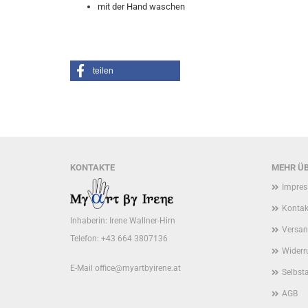
mit der Hand waschen
teilen
KONTAKTE
MEHR ÜB
Impre
Kontak
Inhaberin: Irene Wallner-Hirn
Versan
Telefon: +43 664 3807136
Widerr
E-Mail
office@myartbyirene.at
Selbst
AGB