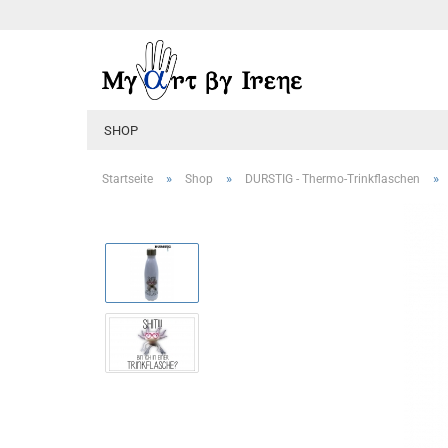
SHOP
»
»
»
Startseite
Shop
DURSTIG - Thermo-Trinkflaschen