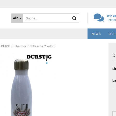
Suche...
Wie ka
Alle
Telef
NEWS
ÜBE
DURSTIG Thermo-Trinkflasche "Axolotl"
D
Li
La