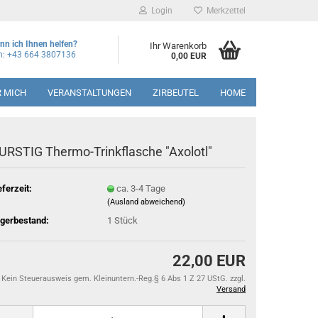
Login
Merkzettel
nn ich Ihnen helfen?
Ihr Warenkorb
on: +43 664 3807136
0,00 EUR
R MICH
VERANSTALTUNGEN
ZIRBEUTEL
HOME
URSTIG Thermo-Trinkflasche "Axolotl"
eferzeit:
ca. 3-4 Tage
(Ausland abweichend)
gerbestand:
1
Stück
22,00 EUR
Kein Steuerausweis gem. Kleinuntern.-Reg.§ 6 Abs 1 Z 27 UStG. zzgl.
Versand