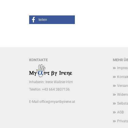
teilen
KONTAKTE
MEHR ÜB
Impre
Kontak
Inhaberin: Irene Wallner-Hirn
Versan
Telefon: +43 664 3807136
Widerr
E-Mail
office@myartbyirene.at
Selbst
AGB
Privat