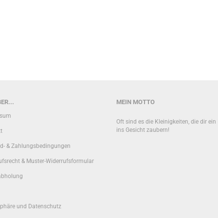
ER...
MEIN MOTTO
ssum
Oft sind es die Kleinigkeiten, die dir ei
ins Gesicht zaubern!
t
d- & Zahlungsbedingungen
ufsrecht & Muster-Widerrufsformular
abholung
sphäre und Datenschutz