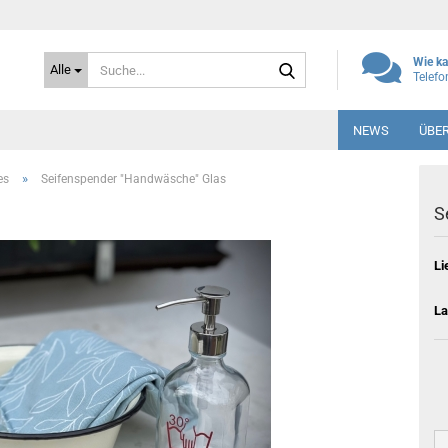
Suche...
Wie ka
Alle
Telef
NEWS
ÜBE
»
es
Seifenspender "Handwäsche" Glas
S
Li
La