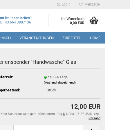
Login
Merkzettel
nn ich Ihnen helfen?
Ihr Warenkorb
on: +43 664 3807136
0,00 EUR
R MICH
VERANSTALTUNGEN
ZIRBEUTEL
HOME
eifenspender "Handwäsche" Glas
eferzeit:
ca. 3-4 Tage
(Ausland abweichend)
gerbestand:
1
Stück
12,00 EUR
Kein Steuerausweis gem. Kleinuntern.-Reg.§ 6 Abs 1 Z 27 UStG. zzgl.
Versand