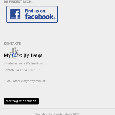
DU FINDEST MICH...
KONTAKTE
Inhaberin: Irene Wallner-Hirn
Telefon: +43 664 3807136
E-Mail
office@myartbyirene.at
Vertrag widerrufen
Webshop
by Gambio.de © 2026