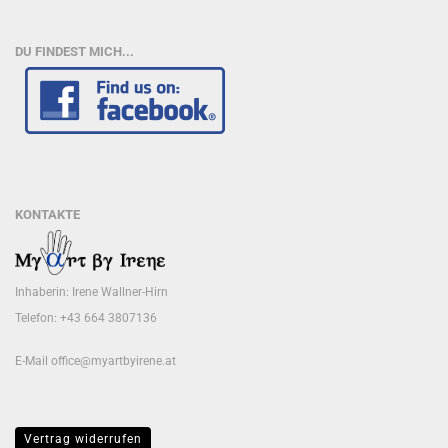
DU FINDEST MICH...
KONTAKTE
Inhaberin: Irene Wallner-Hirn
Telefon: +43 664 3807136
E-Mail
office@myartbyirene.at
Vertrag widerrufen