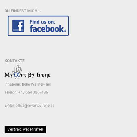
DU FINDEST MICH...
KONTAKTE
Inhaberin: Irene Wallner-Hirn
Telefon: +43 664 3807136
E-Mail
office@myartbyirene.at
Vertrag widerrufen