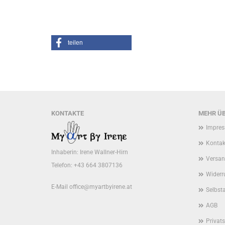
teilen
KONTAKTE
MEHR ÜB
Impre
Kontak
Inhaberin: Irene Wallner-Hirn
Versan
Telefon: +43 664 3807136
Widerr
E-Mail
office@myartbyirene.at
Selbst
AGB
Privat