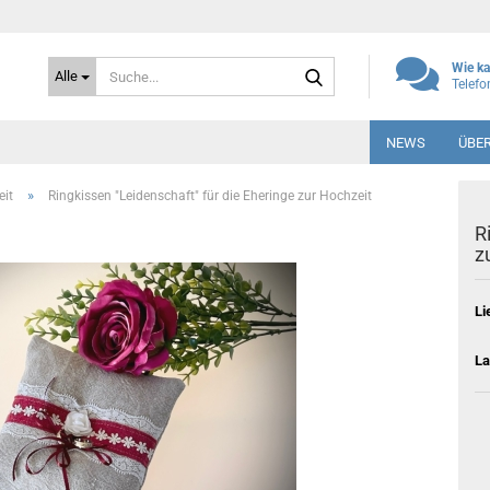
Suche...
Wie ka
Alle
Telef
NEWS
ÜBE
»
it
Ringkissen "Leidenschaft" für die Eheringe zur Hochzeit
R
z
Li
La