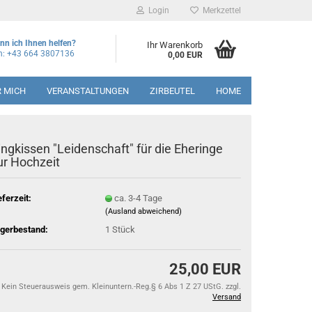
Login
Merkzettel
nn ich Ihnen helfen?
Ihr Warenkorb
on: +43 664 3807136
0,00 EUR
R MICH
VERANSTALTUNGEN
ZIRBEUTEL
HOME
ingkissen "Leidenschaft" für die Eheringe
ur Hochzeit
eferzeit:
ca. 3-4 Tage
(Ausland abweichend)
gerbestand:
1
Stück
25,00 EUR
Kein Steuerausweis gem. Kleinuntern.-Reg.§ 6 Abs 1 Z 27 UStG. zzgl.
Versand