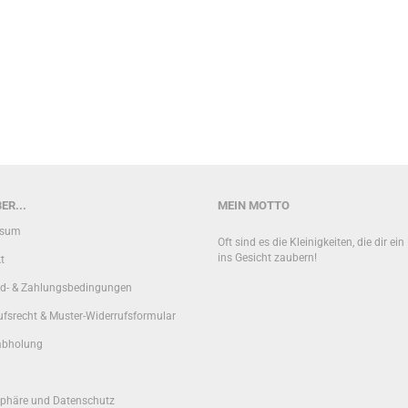
ER...
MEIN MOTTO
ssum
Oft sind es die Kleinigkeiten, die dir ei
ins Gesicht zaubern!
t
d- & Zahlungsbedingungen
ufsrecht & Muster-Widerrufsformular
abholung
sphäre und Datenschutz