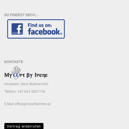
DU FINDEST MICH...
KONTAKTE
Inhaberin: Irene Wallner-Hirn
Telefon: +43 664 3807136
E-Mail
office@myartbyirene.at
Vertrag widerrufen