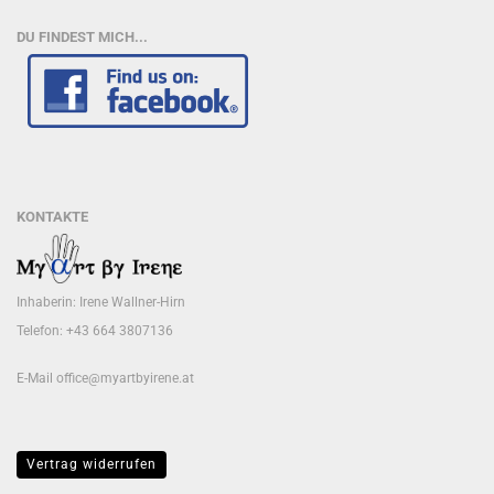
DU FINDEST MICH...
KONTAKTE
Inhaberin: Irene Wallner-Hirn
Telefon: +43 664 3807136
E-Mail
office@myartbyirene.at
Vertrag widerrufen