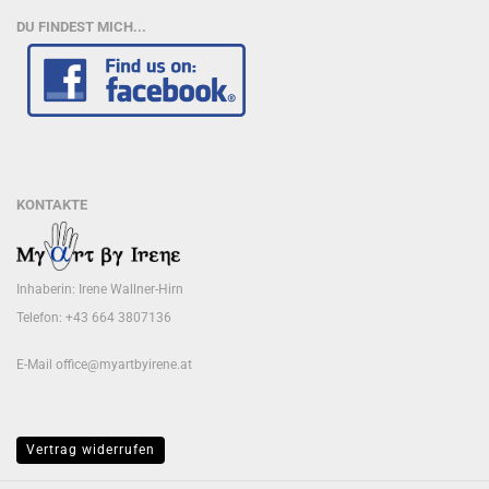
DU FINDEST MICH...
KONTAKTE
Inhaberin: Irene Wallner-Hirn
Telefon: +43 664 3807136
E-Mail
office@myartbyirene.at
Vertrag widerrufen