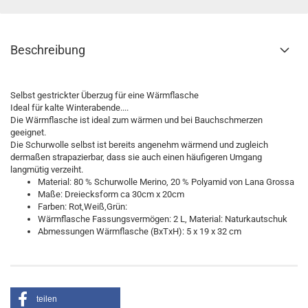
Beschreibung
Selbst gestrickter Überzug für eine Wärmflasche
Ideal für kalte Winterabende....
Die Wärmflasche ist ideal zum wärmen und bei Bauchschmerzen
geeignet.
Die Schurwolle selbst ist bereits angenehm wärmend und zugleich
dermaßen strapazierbar, dass sie auch einen häufigeren Umgang
langmütig verzeiht.
Material: 80 % Schurwolle Merino, 20 % Polyamid von Lana Grossa
Maße: Dreiecksform ca 30cm x 20cm
Farben: Rot,Weiß,Grün:
Wärmflasche Fassungsvermögen: 2 L, Material: Naturkautschuk
Abmessungen Wärmflasche (BxTxH): 5 x 19 x 32 cm
teilen